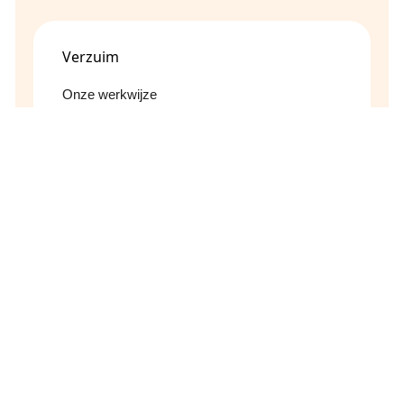
Verzuim
Onze werkwijze
Adviseur Inzetbaarheid
Casemanagement Ziektewet
Verzuimanalyse
Advies ERD
Arbeidsdeskundige
Re-integratie
Juridisch
Onze werkwijze
Arbeidsrecht
Herbeoordeling WGA
Bezwaar en beroep
Uitvoering ZBO-procedure