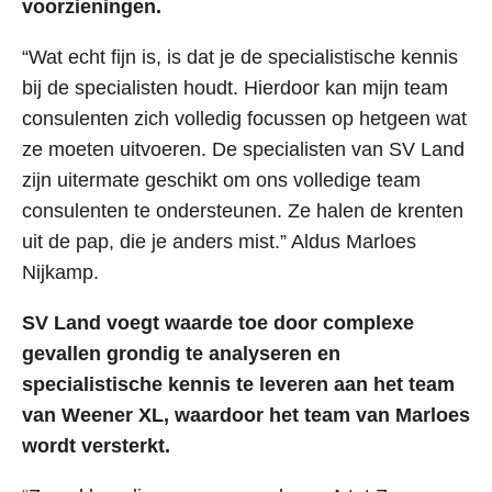
voorzieningen.
Ik zoek een opleiding voor mezelf
“Wat echt fijn is, is dat je de specialistische kennis
Ik zoek iets voor mijn team
bij de specialisten houdt. Hierdoor kan mijn team
consulenten zich volledig focussen op hetgeen wat
Verzuim & ERD
ze moeten uitvoeren. De specialisten van SV Land
Adviseur Inzetbaarheid
zijn uitermate geschikt om ons volledige team
consulenten te ondersteunen. Ze halen de krenten
Verzuimanalyse
uit de pap, die je anders mist.” Aldus Marloes
Casemanagement WGA
Nijkamp.
Herbeoordeling WGA
Arbeidsdeskundig onderzoek
SV Land voegt waarde toe door complexe
gevallen grondig te analyseren en
Casemanagement Ziektewet
specialistische kennis te leveren aan het team
Re-integratie
van Weener XL, waardoor het team van Marloes
Advies Eigenrisicodragerschap (ERD)
wordt versterkt.
Gedeeltelijke arbeidsongeschiktheid