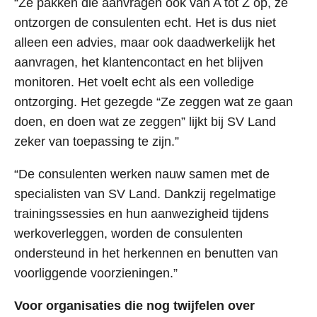
“Ze pakken die aanvragen ook van A tot Z op, ze
Juridisch
ontzorgen de consulenten echt. Het is dus niet
Search for:
alleen een advies, maar ook daadwerkelijk het
Bezwaar en beroep
aanvragen, het klantencontact en het blijven
Uitvoering ZBO-procedure
monitoren. Het voelt echt als een volledige
ontzorging. Het gezegde “Ze zeggen wat ze gaan
Arbeidsrecht
doen, en doen wat ze zeggen” lijkt bij SV Land
Nieuw bedongen arbeid
zeker van toepassing te zijn.”
Vaststellingsovereenkomst
“De consulenten werken nauw samen met de
Sociaal Domein
specialisten van SV Land. Dankzij regelmatige
Sociaal Domein
trainingssessies en hun aanwezigheid tijdens
werkoverleggen, worden de consulenten
Voorliggende Voorzieningen
ondersteund in het herkennen en benutten van
Opleidingen en trainingen
voorliggende voorzieningen.”
Detachering
Voor organisaties die nog twijfelen over