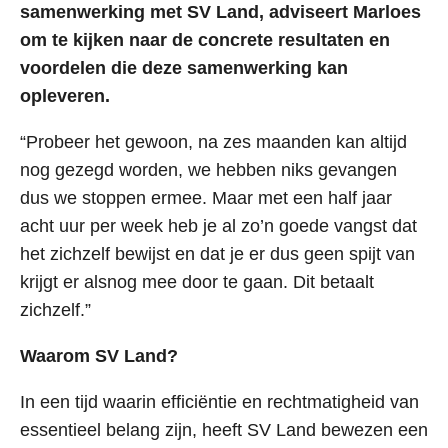
samenwerking met SV Land, adviseert Marloes
Verzuimspecialisten
om te kijken naar de concrete resultaten en
voordelen die deze samenwerking kan
opleveren.
Snel naar
Over ons
Werken bij SV Land
“Probeer het gewoon, na zes maanden kan altijd
Kennisbank
nog gezegd worden, we hebben niks gevangen
Contact
dus we stoppen ermee. Maar met een half jaar
Downloads
acht uur per week heb je al zo’n goede vangst dat
het zichzelf bewijst en dat je er dus geen spijt van
krijgt er alsnog mee door te gaan. Dit betaalt
zichzelf.”
Waarom SV Land?
In een tijd waarin efficiëntie en rechtmatigheid van
essentieel belang zijn, heeft SV Land bewezen een